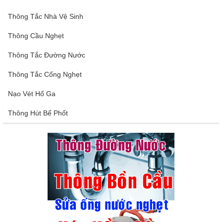
Thông Tắc Nhà Vệ Sinh
Thông Cầu Nghẹt
Thông Tắc Đường Nước
Thông Tắc Cống Nghẹt
Nạo Vét Hố Ga
Thông Hút Bể Phốt