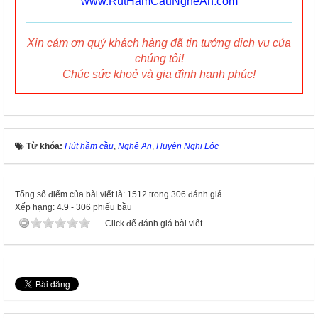
www.RutHamCauNgheAn.com
Xin cảm ơn quý khách hàng đã tin tưởng dịch vụ của
chúng tôi!
Chúc sức khoẻ và gia đình hạnh phúc!
Từ khóa:
Hút hầm cầu
,
Nghệ An
,
Huyện Nghi Lộc
Tổng số điểm của bài viết là: 1512 trong 306 đánh giá
Xếp hạng:
4.9
-
306
phiếu bầu
Click để đánh giá bài viết