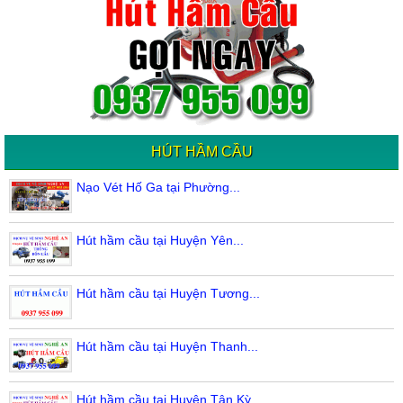
HÚT HẦM CẦU
Nạo Vét Hố Ga tại Phường...
Hút hầm cầu tại Huyện Yên...
Hút hầm cầu tại Huyện Tương...
Hút hầm cầu tại Huyện Thanh...
Hút hầm cầu tại Huyện Tân Kỳ,...