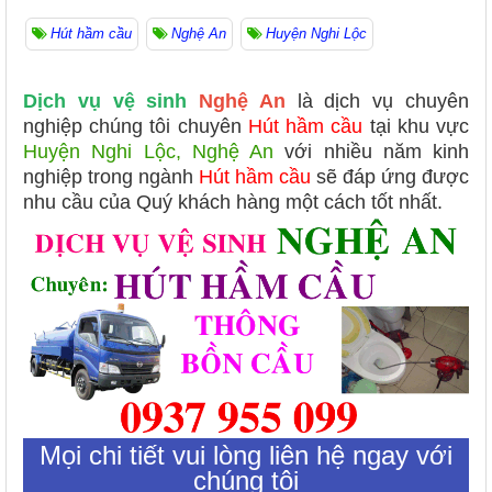
Hút hầm cầu
Nghệ An
Huyện Nghi Lộc
Dịch vụ vệ sinh
Nghệ An
là dịch vụ chuyên
nghiệp chúng tôi chuyên
Hút hầm cầu
tại khu vực
Huyện Nghi Lộc, Nghệ An
với nhiều năm kinh
nghiệp trong ngành
Hút hầm cầu
sẽ đáp ứng được
nhu cầu của Quý khách hàng một cách tốt nhất.
Mọi chi tiết vui lòng liên hệ ngay với
chúng tôi