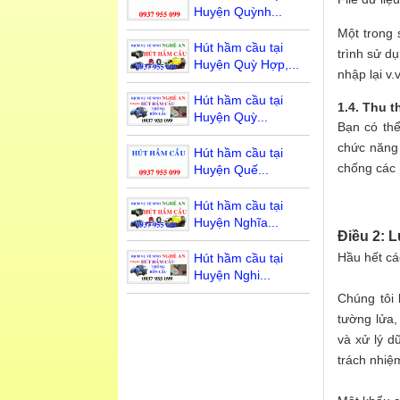
Huyện Quỳnh...
Một trong 
Hút hầm cầu tại
trình sử d
Huyện Quỳ Hợp,...
nhập lại v
Hút hầm cầu tại
1.4. Thu t
Huyện Quỳ...
Bạn có thể
chức năng 
Hút hầm cầu tại
chống các 
Huyện Quế...
Hút hầm cầu tại
Huyện Nghĩa...
Điều 2: L
Hầu hết các
Hút hầm cầu tại
Huyện Nghi...
Chúng tôi 
tường lửa,
và xử lý d
trách nhiệ