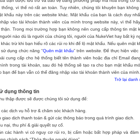
ủa bạn được lưu trữ và bảo vệ bằng phương pháp mã hoá trong cơ s
ệ thống, vì thế nó rất an toàn. Tuy nhiên, chúng tôi khuyên bạn không
ật khẩu này trên các website khác. Mật khẩu của bạn là cách duy nhấ
hập vào tài khoản thành viên của mình trong website này, vì thế hãy
 thận. Trong mọi trường hợp bạn không nên cung cấp thông tin mật 
 người nào dù là người của chúng tôi, người của NukeViet hay bất kỳ n
 khác trừ khi bạn hiểu rõ các rủi ro khi để lộ mật khẩu. Nếu quên mật k
 sử dụng chức năng “
Quên mật khẩu
” trên website. Để thực hiện việc 
ải cung cấp cho hệ thống biết tên thành viên hoặc địa chỉ Email đan
ình trong tài khoản, sau đó hệ thống sẽ tạo ra cho bạn mật khẩu mớ
o bạn để bạn vẫn có thể đăng nhập vào tài khoản thành viên của mình
Trở lại danh
Sử dụng thông tin
thu thập được sẽ được chúng tôi sử dụng để:
 các dịch vụ hỗ trợ & chăm sóc khách hàng.
 giao dịch thanh toán & gửi các thông báo trong quá trình giao dịch.
ếu nại, thu phí & giải quyết sự cố.
n các hành vi có nguy cơ rủi ro, bị cấm hoặc bất hợp pháp và đảm
úng chính sách “Thỏa thuận người dùng”.