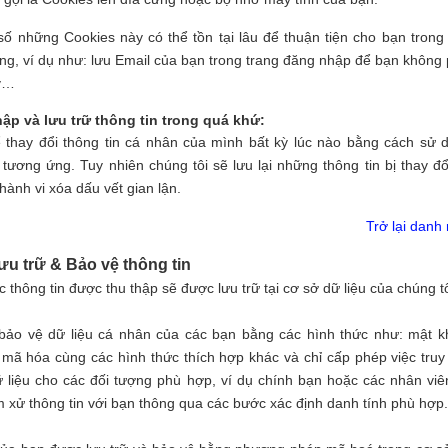
số những Cookies này có thể tồn tại lâu để thuận tiện cho bạn trong
ụng, ví dụ như: lưu Email của bạn trong trang đăng nhập để bạn không 
.v…
hập và lưu trữ thông tin trong quá khứ:
 thay đổi thông tin cá nhân của mình bất kỳ lúc nào bằng cách sử 
tương ứng. Tuy nhiên chúng tôi sẽ lưu lại những thông tin bị thay đổ
hành vi xóa dấu vết gian lận.
Trở lại danh
ưu trữ & Bảo vệ thông tin
 thông tin được thu thập sẽ được lưu trữ tại cơ sở dữ liệu của chúng tô
bảo vệ dữ liệu cá nhân của các bạn bằng các hình thức như: mật k
 mã hóa cùng các hình thức thích hợp khác và chỉ cấp phép việc truy
ữ liệu cho các đối tượng phù hợp, ví dụ chính bạn hoặc các nhân viê
m xử thông tin với bạn thông qua các bước xác định danh tính phù hợp.