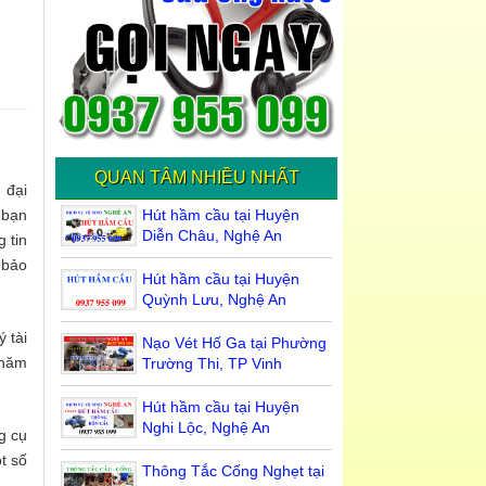
QUAN TÂM NHIỀU NHẤT
 đại
 bạn
Hút hầm cầu tại Huyện
Diễn Châu, Nghệ An
g tin
 bảo
Hút hầm cầu tại Huyện
Quỳnh Lưu, Nghệ An
 tài
Nạo Vét Hố Ga tại Phường
chăm
Trường Thi, TP Vinh
Hút hầm cầu tại Huyện
Nghi Lộc, Nghệ An
g cụ
t số
Thông Tắc Cống Nghẹt tại