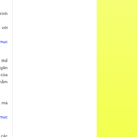
rình
 với
 mục
 thể
ngân
 của
nhằm
n mà
 mục
 các