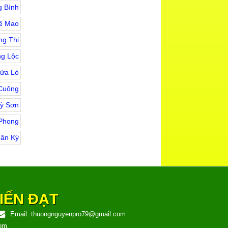
 Bình
ê Mao
g Thi
g Lộc
Cửa Lò
Cuông
ỳ Sơn
Phong
ân Kỳ
IẾN ĐẠT
Email:
thuongnguyenpro79@gmail.com
com