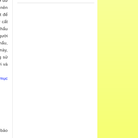
ở dữ
 nên
t để
 cất
khẩu
gười
hẩu,
này,
g sử
i và
.
 mục
 bảo