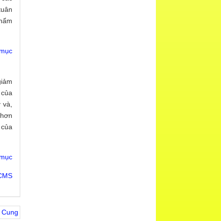
tuân
thẩm
 mục
giảm
 của
 và,
 hơn
 của
 mục
 CMS
 Cung