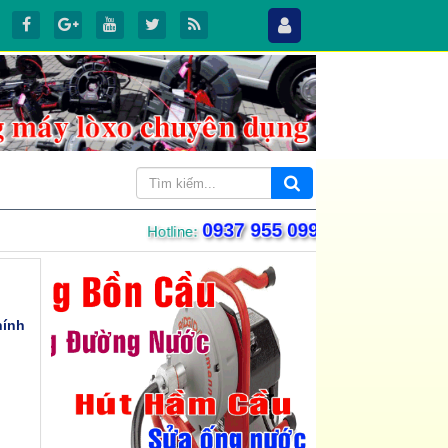
0937 955 099
Hotline:
hính