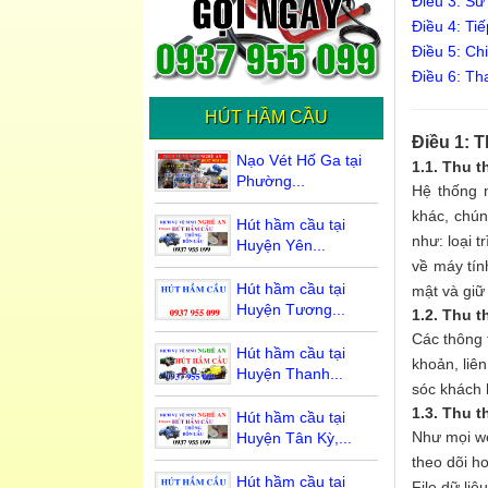
Điều 3: Sử
Điều 4: Tiế
Điều 5: Chi
Điều 6: Th
HÚT HẦM CẦU
Điều 1: T
Nạo Vét Hố Ga tại
1.1. Thu t
Phường...
Hệ thống 
khác, chún
Hút hầm cầu tại
như: loại t
Huyện Yên...
về máy tín
Hút hầm cầu tại
mật và giữ
Huyện Tương...
1.2. Thu t
Các thông 
Hút hầm cầu tại
khoản, liê
Huyện Thanh...
sóc khách 
1.3. Thu t
Hút hầm cầu tại
Như mọi we
Huyện Tân Kỳ,...
theo dõi h
Hút hầm cầu tại
File dữ li