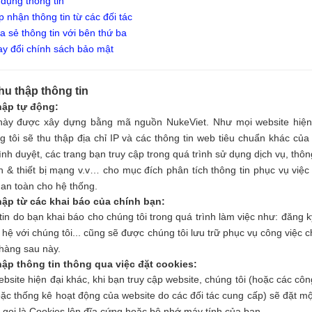
 dụng thông tin
p nhận thông tin từ các đối tác
a sẻ thông tin với bên thứ ba
ay đổi chính sách bảo mật
hu thập thông tin
hập tự động:
này được xây dựng bằng mã nguồn NukeViet. Như mọi website hiện
g tôi sẽ thu thập địa chỉ IP và các thông tin web tiêu chuẩn khác của
rình duyệt, các trang bạn truy cập trong quá trình sử dụng dịch vụ, thôn
h & thiết bị mạng v.v… cho mục đích phân tích thông tin phục vụ việc
 an toàn cho hệ thống.
hập từ các khai báo của chính bạn:
tin do bạn khai báo cho chúng tôi trong quá trình làm việc như: đăng ký
n hệ với chúng tôi... cũng sẽ được chúng tôi lưu trữ phục vụ công việc 
hàng sau này.
hập thông tin thông qua việc đặt cookies:
bsite hiện đại khác, khi bạn truy cập website, chúng tôi (hoặc các côn
oặc thống kê hoạt động của website do các đối tác cung cấp) sẽ đặt mộ
ệu gọi là Cookies lên đĩa cứng hoặc bộ nhớ máy tính của bạn.