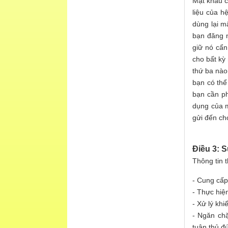
Mật khẩu c
liệu của h
dùng lại m
bạn đăng n
giữ nó cẩn
cho bất kỳ
thứ ba nào
bạn có thể
bạn cần ph
dụng của m
gửi đến ch
Điều 3: 
Thông tin 
- Cung cấp
- Thực hiện
- Xử lý khi
- Ngăn chặ
tuân thủ đ