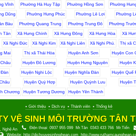
g Vĩnh
Phường Hà Huy Tập
Phường Hồng Sơn
Phường Hưng
ng Dũng
Phường Hưng Phúc
Phường Lê Lợi
Phường L
án Bàu
Phường Quang Trung
Phường Trung Đô
Phường Trườn
h Tân
Xã Hưng Chính
Xã Hưng Đông
Xã Hưng Hòa
Xã Hưn
Xã Nghi Đức
Xã Nghi Kim
Xã Nghi Liên
Xã Nghi Phú.
Thị xã 
g Mai
Thị xã Thái Hòa
Huyện Anh Sơn
Huyện Con 
 Châu
Huyện Đô Lương
Huyện Hưng Nguyên
Huyện K
 Đàn
Huyện Nghi Lộc
Huyện Nghĩa Đàn
Huyện Quế 
 Châu
Huyện Quỳ Hợp
Huyện Quỳnh Lưu
Huyện T
nh Chương
Huyện Tương Dương
Huyện Yên Thành
Giới thiệu
Dịch vụ
Thành viên
Thống kê
Y VỆ SINH MÔI TRƯỜNG TÂN T
Điện thoại:
0937 955 099
Mr.Tân
0343 433 766
Mr.Tiến
h, Nghệ An
Website:
http://dichvuvesinhnghean.com
http://www.ruthamcaunghean.