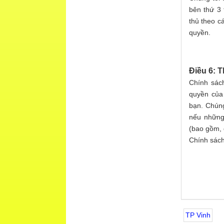
bên thứ 3 
thủ theo c
quyền.
Điều 6: 
Chính sách
quyền của
bạn. Chúng
nếu những 
(bao gồm, 
Chính sách
TP Vinh