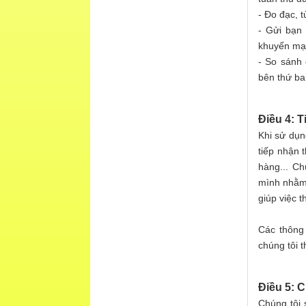
- Đo đạc, t
- Gửi bạn 
khuyến mại
- So sánh 
bên thứ ba
Điều 4: T
Khi sử dụn
tiếp nhận 
hàng... Ch
mình nhằm 
giúp việc t
Các thông
chúng tôi t
Điều 5: C
Chúng tôi 