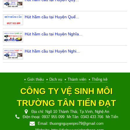
Hút hầm cầu tại Huyện Quế...
Hút hầm cầu tại Huyện Nghĩa...
Hút hầm cầu tại Huyện Nghi...
Giới thiệu
Dịch vụ
Thành viên
Thống kê
CÔNG TY VỆ SINH MÔI
TRƯỜNG TÂN TIẾN ĐẠT
Địa chỉ:
Ngõ 10 Thành Thái, Tp.Vinh, Nghệ An
Điện thoại:
0937 955 099
Mr.Tân
0343 433 766
Mr.Tiến
Email:
thuongnguyenpro79@gmail.com