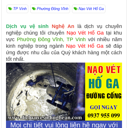
TP Vinh
Phường Đông Vĩnh
Nạo Vét Hố Ga
Dịch vụ vệ sinh
Nghệ An
là dịch vụ chuyên
nghiệp chúng tôi chuyên
Nạo Vét Hố Ga
tại khu
vực
Phường Đông Vĩnh, TP Vinh
với nhiều năm
kinh nghiệp trong ngành
Nạo Vét Hố Ga
sẽ đáp
ứng được nhu cầu của Quý khách hàng một cách
tốt nhất.
Mọi chi tiết vui lòng liên hệ ngay với