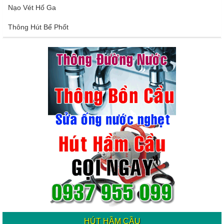
Nạo Vét Hố Ga
Thông Hút Bể Phốt
HÚT HẦM CẦU