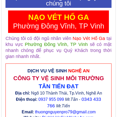
chúng tôi
NẠO VÉT HỐ GA
Phường Đông Vĩnh, TP Vinh
Chúng tôi có đội ngũ nhân viên
Nạo Vét Hố Ga
tại
khu vực
Phường Đông Vĩnh, TP Vinh
sẽ có mặt
nhanh chóng để phục vụ Quý Khách trong thời
gian nhanh nhất.
DỊCH VỤ VỆ SINH
NGHỆ AN
CÔNG TY VỆ SINH MÔI TRƯỜNG
TÂN TIẾN ĐẠT
Địa chỉ:
Ngõ 10 Thành Thái, Tp.Vinh, Nghệ An
0343 433
Điện thoại:
0937 955 099
Mr.Tân
-
766
Mr.Tiến
Email:
thuongnguyenpro79@gmail.com