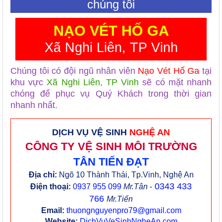
chúng tôi
NẠO VÉT HỐ GA
Xã Nghi Liên, TP Vinh
Chúng tôi có đội ngũ nhân viên
Nạo Vét Hố Ga
tại
khu vực
Xã Nghi Liên, TP Vinh
sẽ có mặt nhanh
chóng để phục vụ Quý Khách trong thời gian
nhanh nhất.
DỊCH VỤ VỆ SINH
NGHỆ AN
CÔNG TY VỆ SINH MÔI TRƯỜNG
TÂN TIẾN ĐẠT
Địa chỉ:
Ngõ 10 Thành Thái, Tp.Vinh, Nghệ An
0343 433
Điện thoại:
0937 955 099
Mr.Tân
-
766
Mr.Tiến
Email:
thuongnguyenpro79@gmail.com
Website:
DichVuVeSinhNgheAn.com