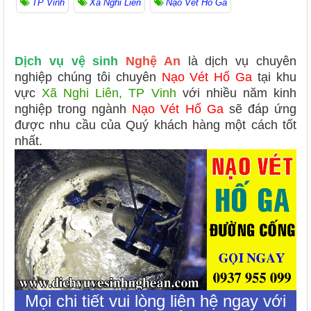
TP Vinh
Xã Nghi Liên
Nạo Vét Hố Ga
Dịch vụ vệ sinh
Nghệ An
là dịch vụ chuyên
nghiệp chúng tôi chuyên
Nạo Vét Hố Ga
tại khu
vực
Xã Nghi Liên, TP Vinh
với nhiều năm kinh
nghiệp trong ngành
Nạo Vét Hố Ga
sẽ đáp ứng
được nhu cầu của Quý khách hàng một cách tốt
nhất.
Mọi chi tiết vui lòng liên hệ ngay với