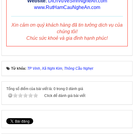
Website:
DichVuVeSinhNgheAn.com
www.RutHamCauNgheAn.com
Xin cảm ơn quý khách hàng đã tin tưởng dịch vụ của
chúng tôi!
Chúc sức khoẻ và gia đình hạnh phúc!
Từ khóa:
TP Vinh
,
Xã Nghi Kim
,
Thông Cầu Nghẹt
Tổng số điểm của bài viết là: 0 trong 0 đánh giá
Click để đánh giá bài viết