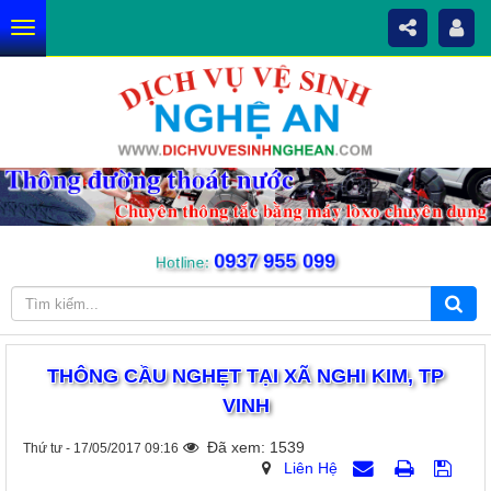
0937 955 099
Hotline:
THÔNG CẦU NGHẸT TẠI XÃ NGHI KIM, TP
VINH
Đã xem: 1539
Thứ tư - 17/05/2017 09:16
Liên Hệ