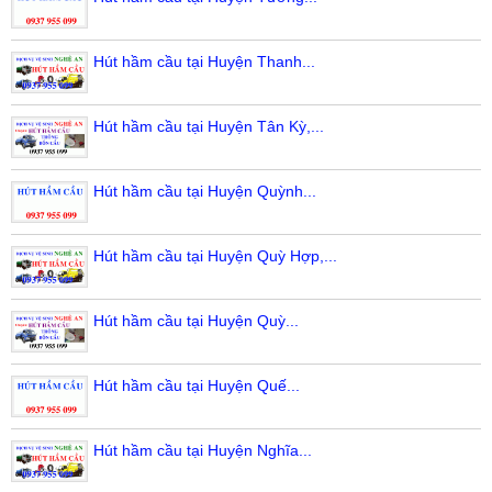
Hút hầm cầu tại Huyện Thanh...
Hút hầm cầu tại Huyện Tân Kỳ,...
Hút hầm cầu tại Huyện Quỳnh...
Hút hầm cầu tại Huyện Quỳ Hợp,...
Hút hầm cầu tại Huyện Quỳ...
Hút hầm cầu tại Huyện Quế...
Hút hầm cầu tại Huyện Nghĩa...