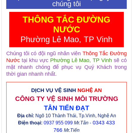
chúng tôi
THÔNG TẮC ĐƯỜNG
NƯỚC
Phường Lê Mao, TP Vinh
Chúng tôi có đội ngũ nhân viên
Thông Tắc Đường
Nước
tại khu vực
Phường Lê Mao, TP Vinh
sẽ có
mặt nhanh chóng để phục vụ Quý Khách trong
thời gian nhanh nhất.
DỊCH VỤ VỆ SINH
NGHỆ AN
CÔNG TY VỆ SINH MÔI TRƯỜNG
TÂN TIẾN ĐẠT
Địa chỉ:
Ngõ 10 Thành Thái, Tp.Vinh, Nghệ An
0343 433
Điện thoại:
0937 955 099
Mr.Tân
-
766
Mr.Tiến